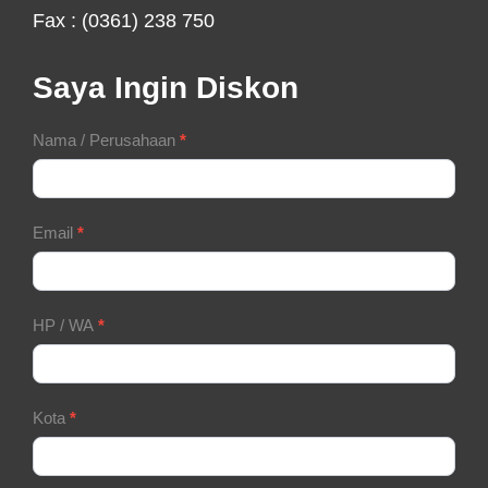
Fax : (0361) 238 750
Saya Ingin Diskon
Contact
Nama / Perusahaan
*
Form
Email
*
HP / WA
*
Kota
*