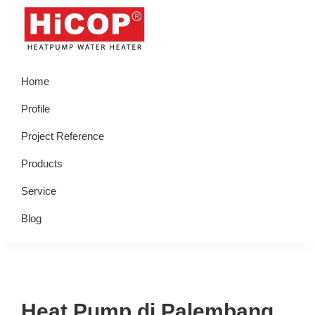
Skip
Skip
Skip
Skip
to
to
to
to
primary
main
primary
footer
hicop.co.id
Heatpump
navigation
content
sidebar
Home
Water
Heater
Profile
Project Reference
Products
Service
Blog
Heat Pump di Palembang