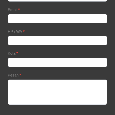
Email
*
HP / WA
*
Kota
*
Pesan
*