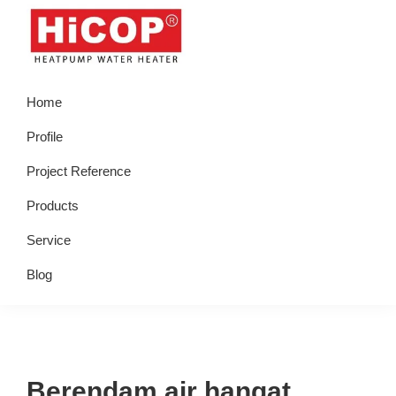
Skip
Skip
Skip
Skip
to
to
to
to
primary
main
primary
footer
hicop.co.id
Heatpump
navigation
content
sidebar
Home
Water
Heater
Profile
Project Reference
Products
Service
Blog
Berendam air hangat