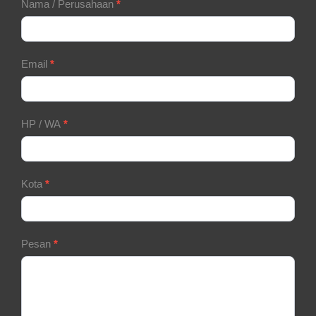
Contact
Nama / Perusahaan
*
Form
Email
*
HP / WA
*
Kota
*
Pesan
*