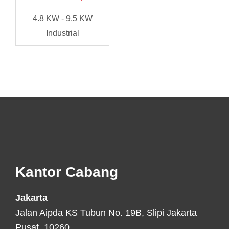
4.8 KW - 9.5 KW
Industrial
Footer
Kantor Cabang
Jakarta
Jalan Aipda KS Tubun No. 19B, Slipi Jakarta
Pusat, 10260