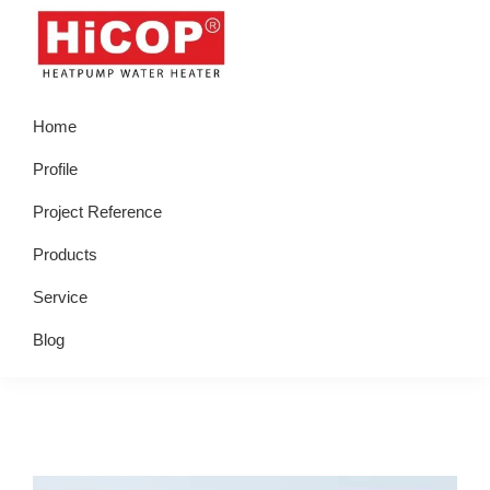
Skip
Skip
Skip
Skip
to
to
to
to
primary
main
primary
footer
hicop.co.id
Heatpump
navigation
content
sidebar
Home
Water
Heater
Profile
Project Reference
Products
Service
Blog