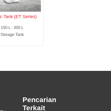
ic Tank (ET Series)
150 L - 300 L
Storage Tank
Pencarian
Terkait