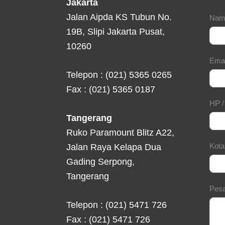
Jakarta
Jalan Aipda KS Tubun No.
Con
Nam
19B, Slipi Jakarta Pusat,
For
10260
Ema
Telepon : (021) 5365 0265
Fax : (021) 5365 0187
HP 
Tangerang
Ruko Paramount Blitz A22,
Kot
Jalan Raya Kelapa Dua
Gading Serpong,
Tangerang
Pes
Telepon : (021) 5471 726
Fax : (021) 5471 726