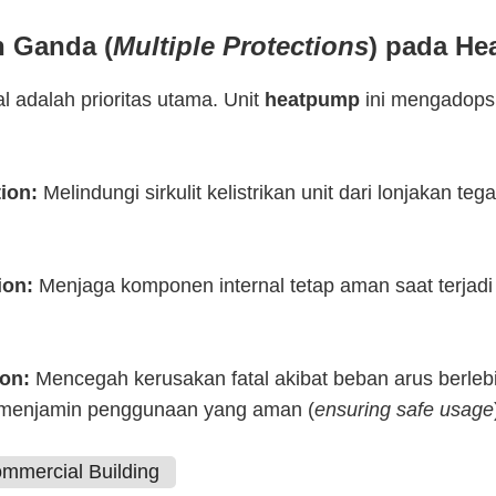
n Ganda (
Multiple Protections
) pada H
 adalah prioritas utama. Unit
heatpump
ini mengadopsi 
ion:
Melindungi sirkulit kelistrikan unit dari lonjakan teg
ion:
Menjaga komponen internal tetap aman saat terjad
ion:
Mencegah kerusakan fatal akibat beban arus berleb
a menjamin penggunaan yang aman (
ensuring safe usage
mmercial Building