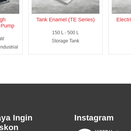
igh
Tank Enamel (TE Series)
Electr
t Pump
150 L - 500 L
KW
Storage Tank
ndustrial
ya Ingin
Instagram
iskon