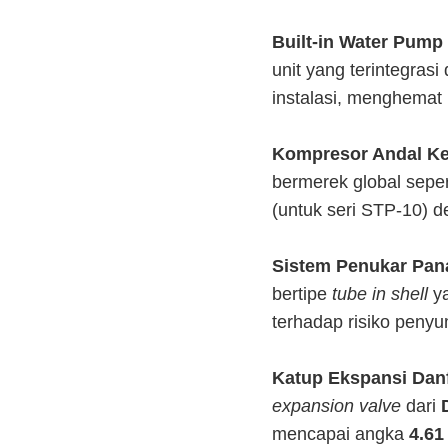
Built-in Water Pump
unit yang terintegras
instalasi, menghemat
Kompresor Andal Kel
bermerek global sepe
(untuk seri STP-10) d
Sistem Penukar Pan
bertipe
tube in shell
ya
terhadap risiko penyu
Katup Ekspansi Dan
expansion valve
dari
mencapai angka
4.61