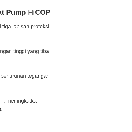
eat Pump HiCOP
tiga lapisan proteksi
angan tinggi yang tiba-
i penurunan tegangan
ih, meningkatkan
).