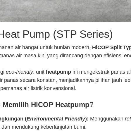
 Heat Pump (STP Series)
anan air hangat untuk hunian modern,
HiCOP Split Ty
nas air masa kini yang dirancang dengan efisiensi energ
ogi
eco-friendly
, unit
heatpump
ini mengekstrak panas ala
r panas secara konstan, menjadikannya pilihan jauh leb
emanas air listrik konvensional.
 Memilih HiCOP Heatpump
?
ngkungan (
Environmental Friendly
):
Menggunakan
re
 dan mendukung keberlanjutan bumi.