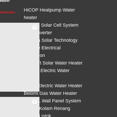
Water
HiCOP Heatpump Water
terheater
heater
HiCELL Solar Cell System
Deye Inverter
Solterra Solar Technology
Suntree Electrical
Protection
Solahart Solar Water Heater
Atlantic Electric Water
Heater
Eterra Electric Water Heater
Belomi Gas Water Heater
HiWALL Wall Panel System
Heater Kolam Renang
Hemat Listrik