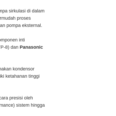
pa sirkulasi di dalam
permudah proses
an pompa eksternal.
mponen inti
TP-8) dan
Panasonic
akan kondensor
ki ketahanan tinggi
cara presisi oleh
rmance) sistem hingga