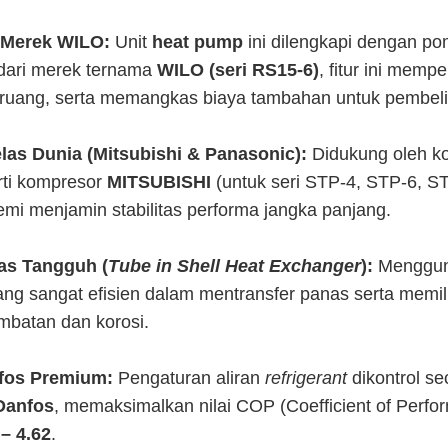
 Merek WILO:
Unit
heat pump
ini dilengkapi dengan pom
i dari merek ternama
WILO (seri RS15-6)
, fitur ini mem
 ruang, serta memangkas biaya tambahan untuk pembeli
as Dunia (Mitsubishi & Panasonic):
Didukung oleh ko
rti kompresor
MITSUBISHI
(untuk seri STP-4, STP-6, S
emi menjamin stabilitas performa jangka panjang.
as Tangguh (
Tube in Shell Heat Exchanger
):
Menggun
ng sangat efisien dalam mentransfer panas serta memili
mbatan dan korosi.
fos Premium:
Pengaturan aliran
refrigerant
dikontrol se
Danfos
, memaksimalkan nilai COP (Coefficient of Perfo
 – 4.62
.