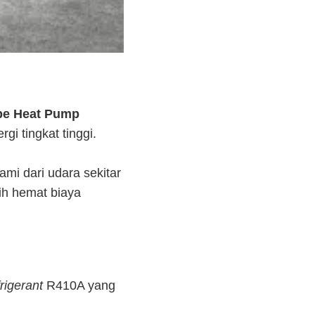
pe Heat Pump
i tingkat tinggi.
mi dari udara sekitar
ih hemat biaya
frigerant
R410A yang