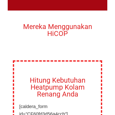
Mereka Menggunakan
HiCOP
Hitung Kebutuhan
Heatpump Kolam
Renang Anda
[caldera_form
id="CF60fd3d56a4ccb"]