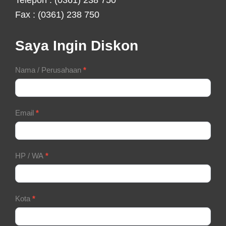
Fax : (0361) 238 750
Saya Ingin Diskon
Contact
Nama / Perusahaan
*
Form
Email
*
HP / WA
*
Kota
*