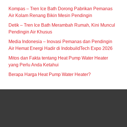
Kompas – Tren Ice Bath Dorong Pabrikan Pemanas
Air Kolam Renang Bikin Mesin Pendingin
Detik – Tren Ice Bath Merambah Rumah, Kini Muncul
Pendingin Air Khusus
Media Indonesia – Inovasi Pemanas dan Pendingin
Air Hemat Energi Hadir di IndobuildTech Expo 2026
Mitos dan Fakta tentang Heat Pump Water Heater
yang Perlu Anda Ketahui
Berapa Harga Heat Pump Water Heater?