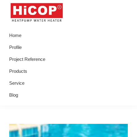
Skip
Skip
Skip
Skip
to
to
to
to
primary
main
primary
footer
hicop.co.id
Heatpump
navigation
content
sidebar
Home
Water
Heater
Profile
Project Reference
Products
Service
Blog