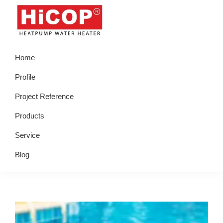
Skip
Skip
Skip
Skip
to
to
to
to
primary
main
primary
footer
hicop.co.id
Heatpump
navigation
content
sidebar
Home
Water
Heater
Profile
Project Reference
Products
Service
Blog