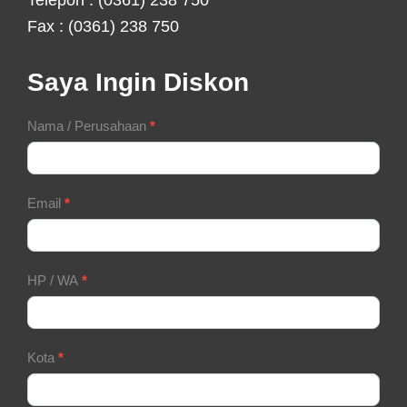
Fax : (0361) 238 750
Saya Ingin Diskon
Contact
Nama / Perusahaan
*
Form
Email
*
HP / WA
*
Kota
*