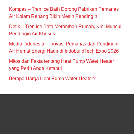
Kompas – Tren Ice Bath Dorong Pabrikan Pemanas
Air Kolam Renang Bikin Mesin Pendingin
Detik – Tren Ice Bath Merambah Rumah, Kini Muncul
Pendingin Air Khusus
Media Indonesia – Inovasi Pemanas dan Pendingin
Air Hemat Energi Hadir di IndobuildTech Expo 2026
Mitos dan Fakta tentang Heat Pump Water Heater
yang Perlu Anda Ketahui
Berapa Harga Heat Pump Water Heater?