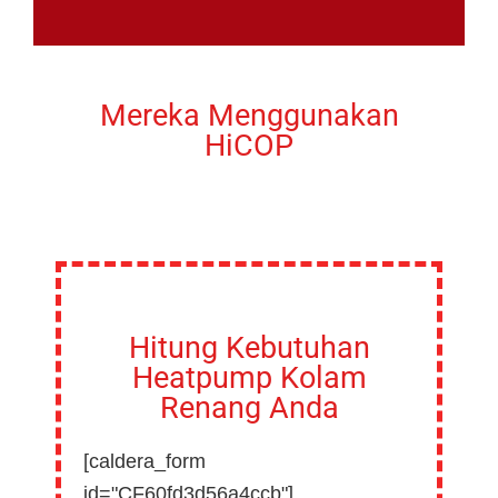
Mereka Menggunakan
HiCOP
Hitung Kebutuhan
Heatpump Kolam
Renang Anda
[caldera_form
id="CF60fd3d56a4ccb"]