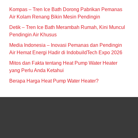
Kompas – Tren Ice Bath Dorong Pabrikan Pemanas
Air Kolam Renang Bikin Mesin Pendingin
Detik – Tren Ice Bath Merambah Rumah, Kini Muncul
Pendingin Air Khusus
Media Indonesia – Inovasi Pemanas dan Pendingin
Air Hemat Energi Hadir di IndobuildTech Expo 2026
Mitos dan Fakta tentang Heat Pump Water Heater
yang Perlu Anda Ketahui
Berapa Harga Heat Pump Water Heater?