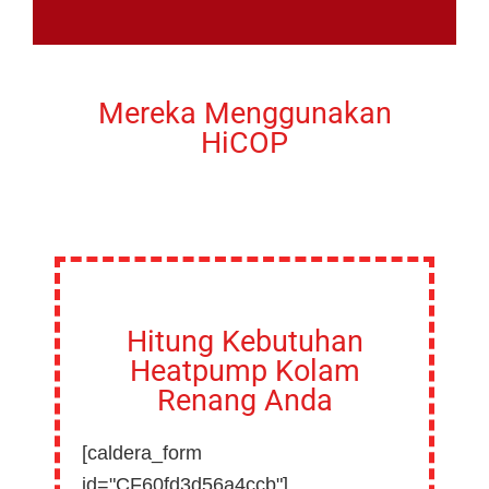
Mereka Menggunakan
HiCOP
Hitung Kebutuhan
Heatpump Kolam
Renang Anda
[caldera_form
id="CF60fd3d56a4ccb"]