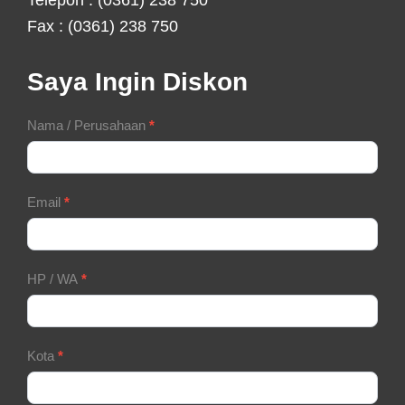
Fax : (0361) 238 750
Saya Ingin Diskon
Contact
Nama / Perusahaan
*
Form
Email
*
HP / WA
*
Kota
*