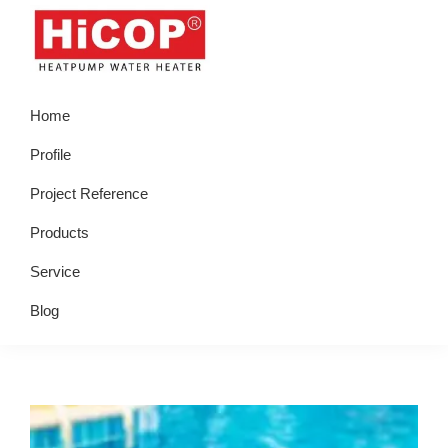
Skip
Skip
Skip
Skip
to
to
to
to
primary
main
primary
footer
hicop.co.id
Heatpump
navigation
content
sidebar
Home
Water
Heater
Profile
Project Reference
Products
Service
Blog